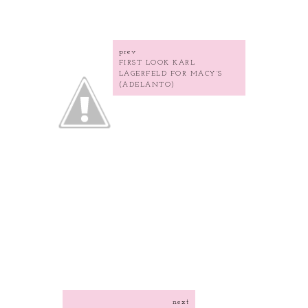
prev
FIRST LOOK KARL
LAGERFELD FOR MACY´S
(ADELANTO)
next