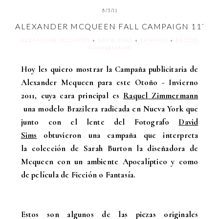
8/3/11
ALEXANDER MCQUEEN FALL CAMPAIGN 11´
ALEXANDER MCQUEEN
+
DAVID SIMS
+
FASHION
+
RAQUEL
ZIMMERMANN
Hoy les quiero mostrar la Campaña publicitaria de
Alexander Mcqueen para este Otoño - Invierno
2011, cuya cara principal es
Raquel Zimmermann
una modelo Brazilera radicada en Nueva York que
junto con el lente del Fotografo
David
Sims
obtuvieron una campaña que interpreta
la colección de Sarah Burton la diseñadora de
Mcqueen con un ambiente Apocalíptico y como
de película de Ficción o Fantasía.
Estos son algunos de las piezas originales