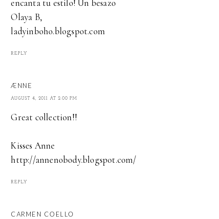
encanta tu estilo! Un besazo
Olaya B,
ladyinboho.blogspot.com
REPLY
ÆNNE
AUGUST 4, 2011 AT 2:00 PM
Great collection!!
Kisses Anne
http://annenobody.blogspot.com/
REPLY
CARMEN COELLO