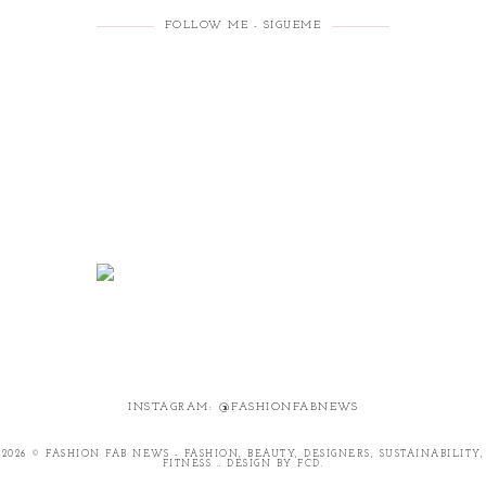
FOLLOW ME - SÍGUEME
INSTAGRAM: @FASHIONFABNEWS
2026 ©
FASHION FAB NEWS - FASHION, BEAUTY, DESIGNERS, SUSTAINABILITY,
FITNESS .
.
DESIGN BY FCD
.