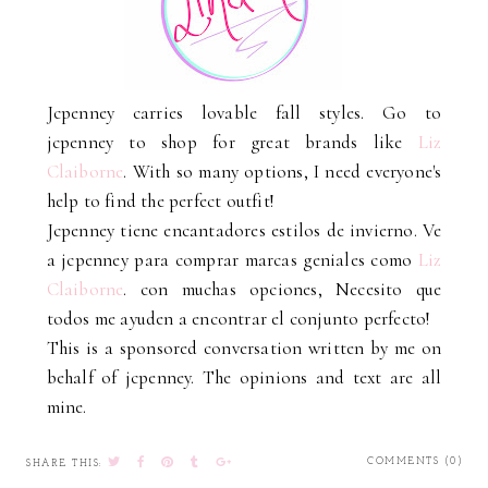
Jcpenney carries lovable fall styles. Go to
jcpenney to shop for great brands like
Liz
Claiborne
. With so many options, I need everyone's
help to find the perfect outfit!
Jcpenney tiene encantadores estilos de invierno. Ve
a jcpenney para comprar marcas geniales como
Liz
Claiborne
. con muchas opciones, Necesito que
todos me ayuden a encontrar el conjunto perfecto!
This is a sponsored conversation written by me on
behalf of jcpenney. The opinions and text are all
mine.
COMMENTS (0)
SHARE THIS: