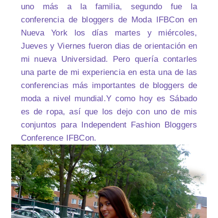
uno más a la familia, segundo fue la
conferencia de bloggers de Moda IFBCon en
Nueva York los días martes y miércoles,
Jueves y Viernes fueron dias de orientación en
mi nueva Universidad.
Pero quería contarles
una parte de mi experiencia en esta una de las
conferencias más importantes de bloggers de
moda a nivel mundial.Y como hoy es Sábado
es de ropa, así que los dejo con uno de mis
conjuntos para Independent Fashion Bloggers
Conference IFBCon.