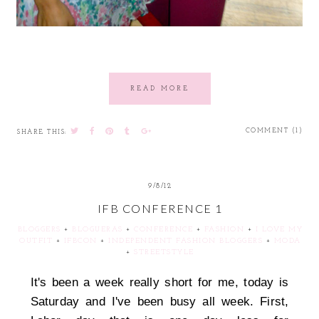
READ MORE
COMMENT (1)
SHARE THIS:
9/8/12
IFB CONFERENCE 1
BLOGGERS
+
BLOGUERAS
+
CONFERENCE
+
FASHION
+
I LOVE MY
OUTFIT
+
IFBCON
+
INDEPENDENT FASHION BLOGGERS
+
MODA
+
STREETSTYLE
It's been a week really short for me, today is
Saturday and I've been busy all week. First,