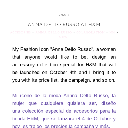
9/18/12
ANNA DELLO RUSSO AT H&M
ACCESORIES
+
ANNA DELLO RUSSO
+
COLABORATION
+
HM
+
NEWS
My Fashion Icon "Anna Dello Russo", a woman
that anyone would like to be, design an
accessory collection special for H&
M that will
be launched on October 4th and I bring it to
you with its price list, the campaign, and so on.
Mi icono de la moda Annna Dello Russo, la
mujer que cualquiera quisiera ser, diseño
una colección especial de accesorios para la
tienda H&M, que se lanzara el 4 de Octubre y
hoy les traigo los precios,la campaña y más.