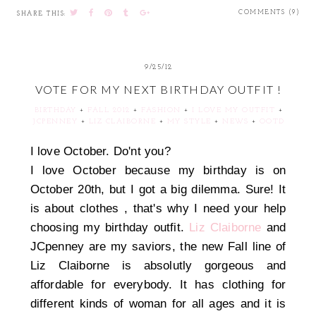
COMMENTS (9)
SHARE THIS:
9/25/12
VOTE FOR MY NEXT BIRTHDAY OUTFIT !
BIRTHDAY
+
FALL 2012
+
FASHION
+
I LOVE MY OUTFIT
+
JCPENNEY
+
LIZ CLAIBORNE
+
MY STYLE
+
NEWS
+
OOTD
I love October. Do'nt you?
I love October because my birthday is on
October 20th, but I got a big dilemma. Sure! It
is about clothes , that's why I need your help
choosing my birthday outfit.
Liz Claiborne
and
JCpenney are my saviors, the new Fall line of
Liz Claiborne is absolutly gorgeous and
affordable for everybody. It has clothing for
different kinds of woman for all ages and it is