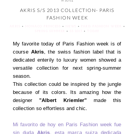
9/30/12
AKRIS S/S 2013 COLLECTION- PARIS
FASHION WEEK
AKRIS
+
MONACO PRINCESS
+
NEWS
+
PARIS FASHION WEEK
+
SPRING SUMMER
+
SS 2013
+
TODAY
My favorite today of Paris Fashion week is of
course
Akris
, the swiss fashion label that is
dedicated enterily to luxury women showed a
versatile collection for next spring-summer
season.
This collection could be inspired by the jungle
because of its colors. Its amazing how the
designer
"Albert Kriemler"
made this
collection so effortless and chic.
Mi favorito de hoy en Paris Fashion week fue
sin duda
Akris
, esta marca suiza dedicada