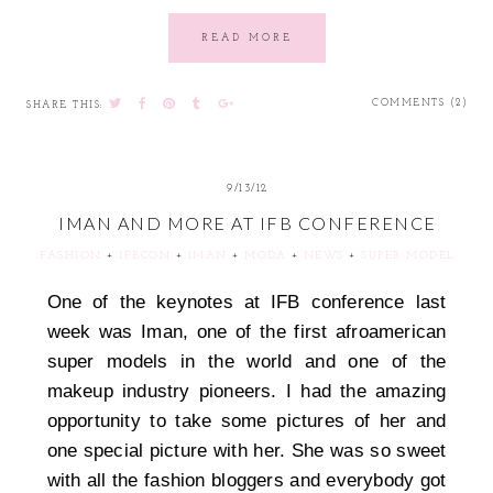
READ MORE
COMMENTS (2)
SHARE THIS:
9/13/12
IMAN AND MORE AT IFB CONFERENCE
FASHION
+
IFBCON
+
IMAN
+
MODA
+
NEWS
+
SUPER MODEL
One of the keynotes at IFB conference last
week was Iman, one of the first afroamerican
super models in the world and one of the
makeup
industry
pioneers. I had the amazing
opportunity to take some pictures of her and
one special picture with her. She was so sweet
with all the fashion bloggers and everybody got