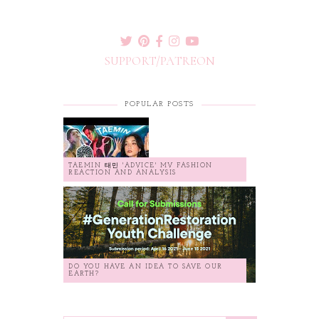
SUPPORT/PATREON
POPULAR POSTS
TAEMIN 태민 'ADVICE' MV FASHION
REACTION AND ANALYSIS
DO YOU HAVE AN IDEA TO SAVE OUR
EARTH?