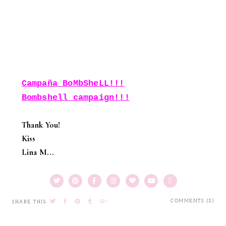
Campaña BoMbSheLL!!!
Bombshell campaign!!!
Thank You!
Kiss
Lina M...
COMMENTS (2)
SHARE THIS: