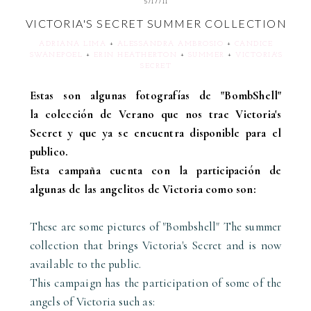
5/17/11
VICTORIA'S SECRET SUMMER COLLECTION
ADRIANA LIMA
+
ALESSANDRA AMBROSIO
+
CANDICE
SWANEPOEL
+
ERIN HEATHERTON
+
SUMMER
+
VICTORIA'S
SECRET
Estas son algunas fotografías de "BombShell"
la colección de Verano que nos trae Victoria's
Secret y que ya se encuentra disponible para el
publico.
Esta campaña cuenta con la participación de
algunas de las angelitos de Victoria como son:
These are some pictures of "Bombshell" The summer
collection that brings Victoria's Secret and is now
available to the public.
This campaign has the participation of some of the
angels of Victoria such as: