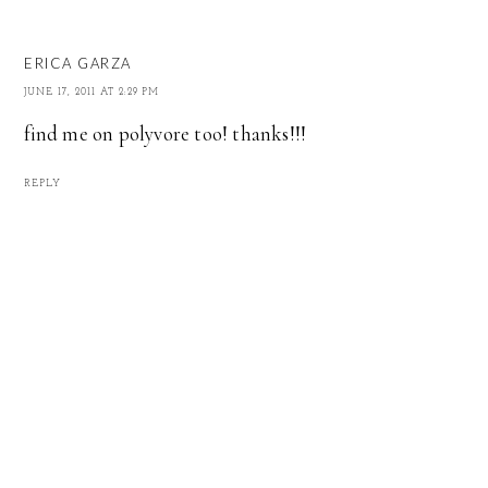
ERICA GARZA
JUNE 17, 2011 AT 2:29 PM
find me on polyvore too! thanks!!!
REPLY