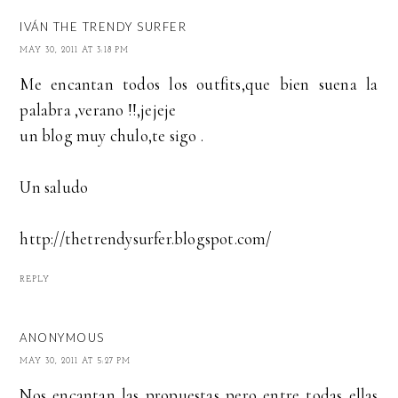
IVÁN THE TRENDY SURFER
MAY 30, 2011 AT 3:18 PM
Me encantan todos los outfits,que bien suena la
palabra ,verano !!,jejeje
un blog muy chulo,te sigo .
Un saludo
http://thetrendysurfer.blogspot.com/
REPLY
ANONYMOUS
MAY 30, 2011 AT 5:27 PM
Nos encantan las propuestas pero entre todas ellas