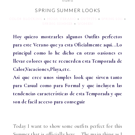
5/28/11
SPRING SUMMER LOOKS
COLOR BLOCKING
+
MODA VERANO
+
OUTFITS
+
SPRING 2011
+
SPRING SUMMER
+
WOMEN
Hoy quiero mostrarles algunos Outfits perfectos
para este Verano que ya esta Oficialmente aqui...Lo
principal como lo he dicho en otras oasiones es
llevar colores que te recuerden esta Temporada de
Calor,Vacaciones,Playa,etc.
Asi que cree unos simples look que sirven tanto
para Casual como para Formal y que incluyen las
tendencias características de esta Temporada y que
son de facil acceso para conseguir
Today I want to show some outfits perfect for this
Summer that is officially here ... The main thing as
I