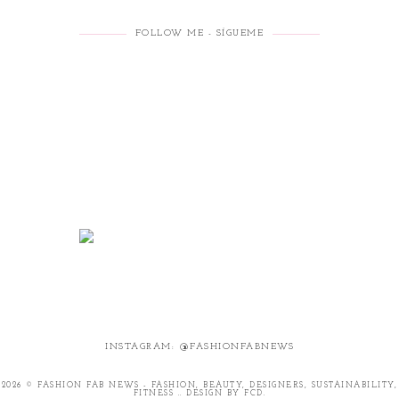
FOLLOW ME - SÍGUEME
INSTAGRAM: @FASHIONFABNEWS
2026 ©
FASHION FAB NEWS - FASHION, BEAUTY, DESIGNERS, SUSTAINABILITY,
FITNESS .
.
DESIGN BY FCD
.