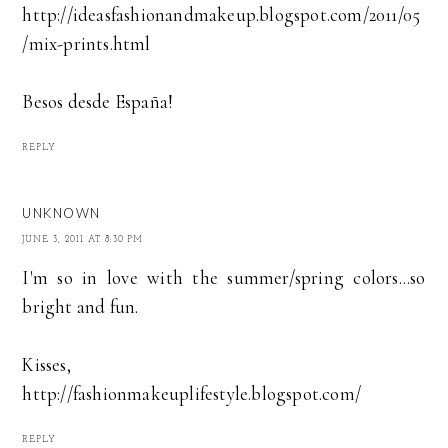
http://ideasfashionandmakeup.blogspot.com/2011/05
/mix-prints.html
Besos desde España!
REPLY
UNKNOWN
JUNE 3, 2011 AT 8:30 PM
I'm so in love with the summer/spring colors...so
bright and fun.
Kisses,
http://fashionmakeuplifestyle.blogspot.com/
REPLY