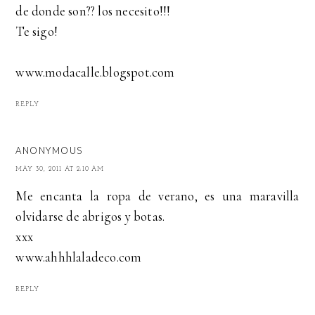
de donde son?? los necesito!!!
Te sigo!
www.modacalle.blogspot.com
REPLY
ANONYMOUS
MAY 30, 2011 AT 2:10 AM
Me encanta la ropa de verano, es una maravilla
olvidarse de abrigos y botas.
xxx
www.ahhhlaladeco.com
REPLY