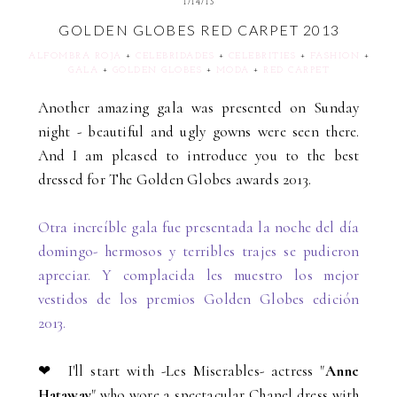
1/14/13
GOLDEN GLOBES RED CARPET 2013
ALFOMBRA ROJA
+
CELEBRIDADES
+
CELEBRITIES
+
FASHION
+
GALA
+
GOLDEN GLOBES
+
MODA
+
RED CARPET
Another amazing gala was presented on Sunday
night - beautiful and ugly gowns were seen there.
And I am pleased to introduce you to the best
dressed for The Golden Globes awards 2013.
Otra increíble gala fue presentada la noche del día
domingo- hermosos y terribles trajes se pudieron
apreciar. Y complacida les muestro los mejor
vestidos de los premios Golden Globes edición
2013.
❤ I'll start with -Les Miserables- actress "
Anne
Hataway
" who wore a spectacular
Chanel
dress with