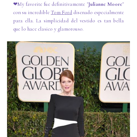
❤My favorite fue definitivamente "
Julianne Moore
"
con su incredible
Tom Ford
disenado especialmente
para ella. La simplicidad del vestido es tan bella
que lo hace clasico y glamorouso.