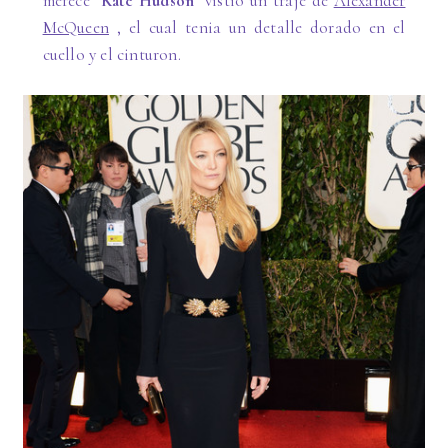
merece "
Kate Hudson
" vistio un traje de
Alexander
McQueen
, el cual tenia un detalle dorado en el
cuello y el cinturon.