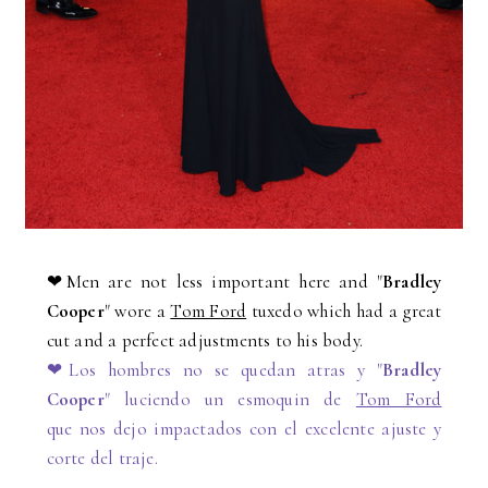
❤Men are not less important here and "
Bradley
Cooper
" wore a
Tom Ford
tuxedo which had a great
cut and a perfect adjustments to his body.
❤Los hombres no se quedan atras y "
Bradley
Cooper
" luciendo un esmoquin de
Tom Ford
que nos dejo impactados con el excelente ajuste y
corte del traje.