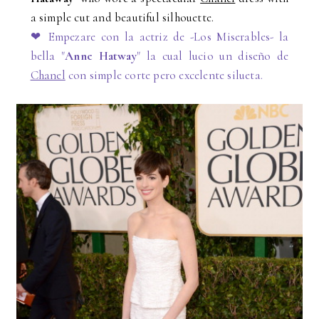
a simple cut and beautiful silhouette.
❤
Empezare con la actriz de -Los Miserables- la
bella "
Anne Hatway
" la cual lucio un diseño de
Chanel
con simple corte pero excelente silueta.