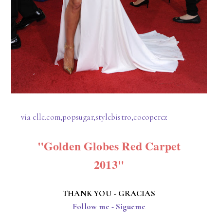
via elle.com,popsugar,stylebistro,cocoperez
"Golden Globes Red Carpet
2013"
THANK YOU - GRACIAS
Follow me - Sigueme