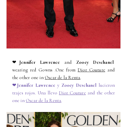
❤
Jennifer Lawrence
and
Zooey Deschanel
wearing red Gowns .One from
Dior Couture
and
the other one in
Oscar de la Renta
.
❤
Jennifer Lawrence
y
Zooey Deschanel
lucieron
trajes rojos. Una llevo
Dior Couture
and the other
one in
Oscar de la Renta
.