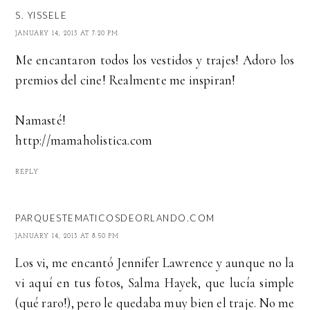
S. YISSELE
JANUARY 14, 2013 AT 7:20 PM
Me encantaron todos los vestidos y trajes! Adoro los
premios del cine! Realmente me inspiran!
Namasté!
http://mamaholistica.com
REPLY
PARQUESTEMATICOSDEORLANDO.COM
JANUARY 14, 2013 AT 8:50 PM
Los vi, me encantó Jennifer Lawrence y aunque no la
vi aquí en tus fotos, Salma Hayek, que lucía simple
(qué raro!), pero le quedaba muy bien el traje. No me